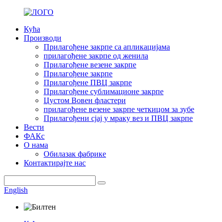
Кућа
Производи
Прилагођене закрпе са апликацијама
прилагођене закрпе од женила
Прилагођене везене закрпе
Прилагођене закрпе
Прилагођене ПВЦ закрпе
Прилагођене сублимационе закрпе
Цустом Вовен фластери
прилагођене везене закрпе четкицом за зубе
Прилагођени сјај у мраку вез и ПВЦ закрпе
Вести
ФАКс
О нама
Обилазак фабрике
Контактирајте нас
English