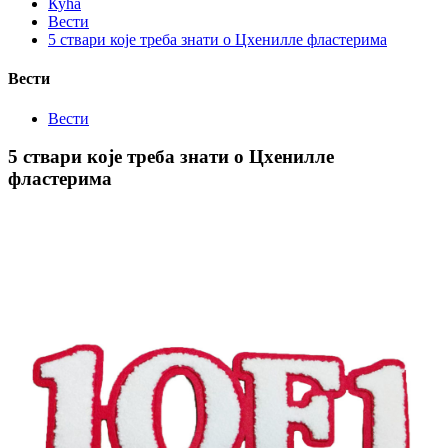
Кућа
Вести
5 ствари које треба знати о Цхенилле фластерима
Вести
Вести
5 ствари које треба знати о Цхенилле
фластерима