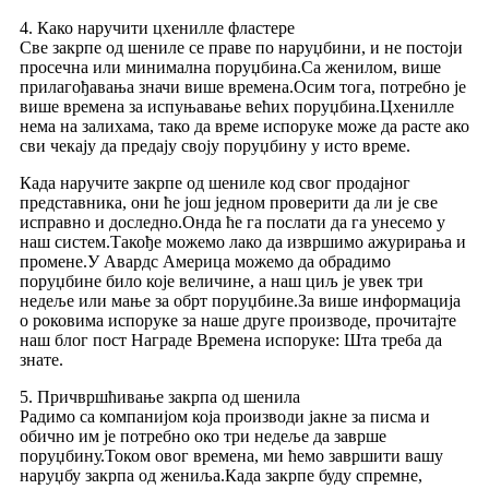
4. Како наручити цхенилле фластере
Све закрпе од шениле се праве по наруџбини, и не постоји
просечна или минимална поруџбина.Са женилом, више
прилагођавања значи више времена.Осим тога, потребно је
више времена за испуњавање већих поруџбина.Цхенилле
нема на залихама, тако да време испоруке може да расте ако
сви чекају да предају своју поруџбину у исто време.
Када наручите закрпе од шениле код свог продајног
представника, они ће још једном проверити да ли је све
исправно и доследно.Онда ће га послати да га унесемо у
наш систем.Такође можемо лако да извршимо ажурирања и
промене.У Авардс Америца можемо да обрадимо
поруџбине било које величине, а наш циљ је увек три
недеље или мање за обрт поруџбине.За више информација
о роковима испоруке за наше друге производе, прочитајте
наш блог пост Награде Времена испоруке: Шта треба да
знате.
5. Причвршћивање закрпа од шенила
Радимо са компанијом која производи јакне за писма и
обично им је потребно око три недеље да заврше
поруџбину.Током овог времена, ми ћемо завршити вашу
наруџбу закрпа од жениља.Када закрпе буду спремне,