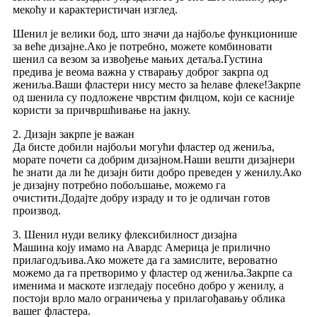
мекоћу и карактеристичан изглед.
Шенил је велики бод, што значи да најбоље функционише
за веће дизајне.Ако је потребно, можете комбиновати
шенил са везом за извођење мањих детаља.Густина
предива је веома важна у стварању доброг закрпа од
жениља.Ваши фластери нису место за ћелаве флеке!Закрпе
од шенила су подложене чврстим филцом, који се касније
користи за причвршћивање на јакну.
2. Дизајн закрпе је важан
Да бисте добили најбољи могући фластер од жениља,
морате почети са добрим дизајном.Наши вешти дизајнери
ће знати да ли ће дизајн бити добро преведен у женилу.Ако
је дизајну потребно побољшање, можемо га
очистити.Додајте добру израду и то је одличан готов
производ.
3. Шенил нуди велику флексибилност дизајна
Машина коју имамо на Авардс Америца је прилично
прилагодљива.Ако можете да га замислите, вероватно
можемо да га претворимо у фластер од жениља.Закрпе са
именима и маскоте изгледају посебно добро у женилу, а
постоји врло мало ограничења у прилагођавању облика
вашег фластера.