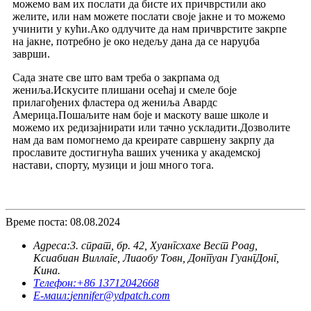
можемо вам их послати да бисте их причврстили ако
желите, или нам можете послати своје јакне и то можемо
учинити у кући.Ако одлучите да нам причврстите закрпе
на јакне, потребно је око недељу дана да се наруџба
заврши.
Сада знате све што вам треба о закрпама од
жениља.Искусите плишани осећај и смеле боје
прилагођених фластера од жениља Авардс
Америца.Пошаљите нам боје и маскоту ваше школе и
можемо их редизајнирати или тачно ускладити.Дозволите
нам да вам помогнемо да креирате савршену закрпу да
прославите достигнућа ваших ученика у академској
настави, спорту, музици и још много тога.
Време поста: 08.08.2024
Адреса:
3. спрат, бр. 42, Хуангсхахе Вест Роад,
Ксиабиан Виллаге, Лиаобу Товн, Донггуан ГуангДонг,
Кина.
Телефон:
+86 13712042668
Е-маил:
jennifer@ydpatch.com