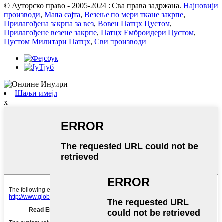
© Ауторско право - 2005-2024 : Сва права задржана.
Најновији
производи
,
Мапа сајта
,
Везење по мери ткане закрпе
,
Прилагођена закрпа за вез
,
Вовен Патцх Цустом
,
Прилагођене везене закрпе
,
Патцх Емброидери Цустом
,
Цустом Милитари Патцх
,
Сви производи
Шаљи имејл
x