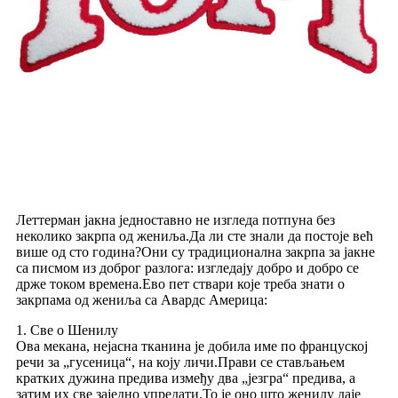
Леттерман јакна једноставно не изгледа потпуна без
неколико закрпа од жениља.Да ли сте знали да постоје већ
више од сто година?Они су традиционална закрпа за јакне
са писмом из доброг разлога: изгледају добро и добро се
држе током времена.Ево пет ствари које треба знати о
закрпама од жениља са Авардс Америца:
1. Све о Шенилу
Ова мекана, нејасна тканина је добила име по француској
речи за „гусеница“, на коју личи.Прави се стављањем
кратких дужина предива између два „језгра“ предива, а
затим их све заједно упредати.То је оно што женилу даје