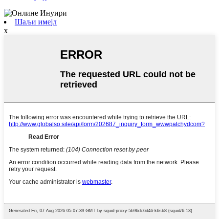
Шаљи имејл
x