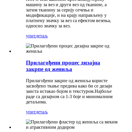
машину за вез и други вез од тканине, а
затим тканину за серију сечења и
модификације, и на крају направљену у
платнену значку за вез са ефектом везења,
односно значку за вез.
упит
детаљ
Прилагођени процес дизајна
закрпе од жениља
Прилагођени закрпе од жениља користе
засвођено ткање предива како би се дизајн
заиста истакао бојом и текстуром.Најбоље
раде са дизајном са 1-3 боје и минималним
детаљима.
упит
детаљ