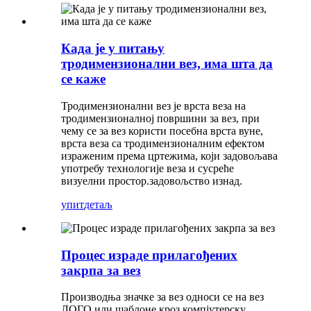
Када је у питању
тродимензионални вез, има шта да
се каже
Тродимензионални вез је врста веза на
тродимензионалној површини за вез, при
чему се за вез користи посебна врста вуне,
врста веза са тродимензионалним ефектом
израженим према цртежима, који задовољава
употребу технологије веза и сусреће
визуелни простор.задовољство изнад.
упит
детаљ
Процес израде прилагођених
закрпа за вез
Производња значке за вез односи се на вез
ЛОГО или шаблоне кроз компјутерску