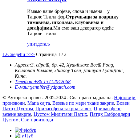
Имамо ваше бројеве, слова и имена – у
Тацкле Твилл фор
Стручњаци за подршку
тимовима, школама, клубовима и
догађајима
.Ми смо ваш декоратер одеће
Тацкле Твилл.
упит
детаљ
1
2
Следећи >
>>
Страница 1 / 2
Адреса:
3. спрат, бр. 42, Хуангсхахе Вест Роад,
Ксиабиан Виллаге, Лиаобу Товн, Донггуан ГуангДонг,
Кина.
Телефон:
+86 13712042668
Е-маил:
jennifer@ydpatch.com
© Ауторско право - 2005-2024 : Сва права задржана.
Најновији
производи
,
Мапа сајта
,
Везење по мери ткане закрпе
,
Вовен
Патцх Цустом
,
Прилагођена закрпа за вез
,
Прилагођене
везене закрпе
,
Цустом Милитари Патцх
,
Патцх Емброидери
Цустом
,
Сви производи