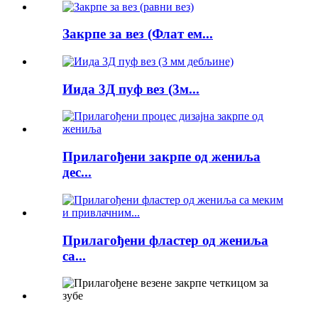
Закрпе за вез (Флат ем...
Иида 3Д пуф вез (3м...
Прилагођени закрпе од жениља
дес...
Прилагођени фластер од жениља
са...