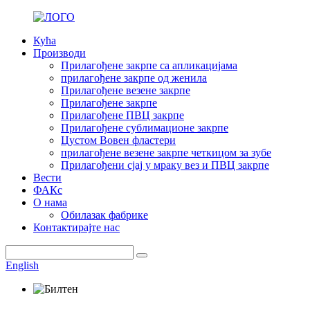
Кућа
Производи
Прилагођене закрпе са апликацијама
прилагођене закрпе од женила
Прилагођене везене закрпе
Прилагођене закрпе
Прилагођене ПВЦ закрпе
Прилагођене сублимационе закрпе
Цустом Вовен фластери
прилагођене везене закрпе четкицом за зубе
Прилагођени сјај у мраку вез и ПВЦ закрпе
Вести
ФАКс
О нама
Обилазак фабрике
Контактирајте нас
English