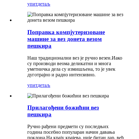
упит
детаљ
Поправка компјутеризоване
машине за вез донета везом
пешкира
Наш традиционални вез је ручно везен.Иако
су производи веома деликатни и многа
уметничка дела су измишљена, то је увек
дуготрајно и радно интензивно.
упит
детаљ
Прилагођени божићни вез
пешкира
Ручно рађени предмети су последњих
година посебно популаран начин давања
поклона.На крају крајева, није битан дар, већ