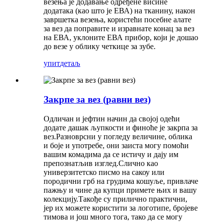
везења је додавање одређене висине
додатака (као што је ЕВА) на тканину, након
завршетка везења, користећи посебне алате
за вез да поправите и изравнате конац за вез
на ЕВА, уклоните ЕВА прибор, који је дошао
до везе у облику четкице за зубе.
упит
детаљ
Закрпе за вез (равни вез)
Одличан и јефтин начин да својој одећи
додате дашак љупкости и финоће је закрпа за
вез.Разноврсни у погледу величине, облика
и боје и употребе, они заиста могу помоћи
вашим комадима да се истичу и дају им
препознатљив изглед.Слично као
универзитетско писмо на сакоу или
породични грб на грудима кошуље, привлаче
пажњу и чине да купци примете њих и вашу
колекцију.Такође су прилично практични,
јер их можете користити за логотипе, бројеве
тимова и још много тога, тако да се могу