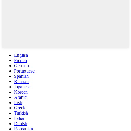
English
French
German
Portuguese
Spanish
Russian
Japanese
Korean
Arabic
Irish
Greek
Turkish
Italian
Danish
Romanian