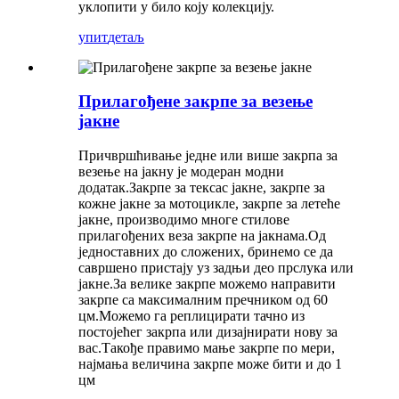
уклопити у било коју колекцију.
упит
детаљ
Прилагођене закрпе за везење
јакне
Причвршћивање једне или више закрпа за
везење на јакну је модеран модни
додатак.Закрпе за тексас јакне, закрпе за
кожне јакне за мотоцикле, закрпе за летеће
јакне, производимо многе стилове
прилагођених веза закрпе на јакнама.Од
једноставних до сложених, бринемо се да
савршено пристају уз задњи део прслука или
јакне.За велике закрпе можемо направити
закрпе са максималним пречником од 60
цм.Можемо га реплицирати тачно из
постојећег закрпа или дизајнирати нову за
вас.Такође правимо мање закрпе по мери,
најмања величина закрпе може бити и до 1
цм