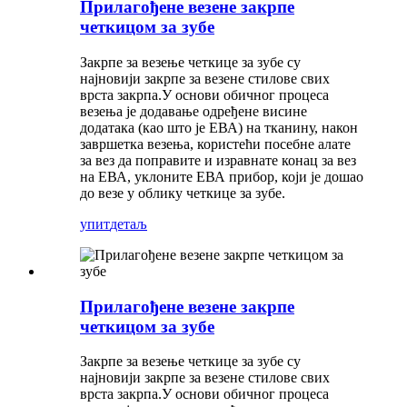
Прилагођене везене закрпе
четкицом за зубе
Закрпе за везење четкице за зубе су
најновији закрпе за везене стилове свих
врста закрпа.У основи обичног процеса
везења је додавање одређене висине
додатака (као што је ЕВА) на тканину, након
завршетка везења, користећи посебне алате
за вез да поправите и изравнате конац за вез
на ЕВА, уклоните ЕВА прибор, који је дошао
до везе у облику четкице за зубе.
упит
детаљ
Прилагођене везене закрпе
четкицом за зубе
Закрпе за везење четкице за зубе су
најновији закрпе за везене стилове свих
врста закрпа.У основи обичног процеса