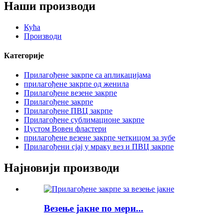
Наши производи
Кућа
Производи
Категорије
Прилагођене закрпе са апликацијама
прилагођене закрпе од женила
Прилагођене везене закрпе
Прилагођене закрпе
Прилагођене ПВЦ закрпе
Прилагођене сублимационе закрпе
Цустом Вовен фластери
прилагођене везене закрпе четкицом за зубе
Прилагођени сјај у мраку вез и ПВЦ закрпе
Најновији производи
Везење јакне по мери...