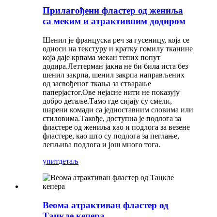
Прилагођени фластер од жениља
са меким и атрактивним додиром
Шенил је француска реч за гусеницу, која се
односи на текстуру и кратку гомилу тканине
која даје крпама мекан тепих попут
додира.Леттерман јакна не би била иста без
шенил закрпа, шенил закрпа направљених
од засвођеног ткања за стварање
паперјастог.Ове нејасне нити не показују
добро детаље.Тамо где сијају су смели,
шарени комади са једноставним словима или
стиловима.Такође, доступна је подлога за
фластере од жениља као и подлога за везене
фластере, као што су подлога за пеглање,
лепљива подлога и још много тога.
упит
детаљ
Веома атрактиван фластер од
Тацкле кепера