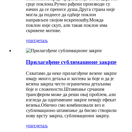
срце поклона.Ручно рађени производи су
начин да се пренесе душа.Друга страна није
могла да поднесе да одбије поклон
направљен својом искреношћу.Можда
поклон није скуп, али такав поклон има
скривене мотиве.
упит
детаљ
Прилагођене сублимационе закрпе
Схватамо да неке прилагођене везене закрпе
имају много детаља и захтева за боје и да је
везена закрпа често ограничена детаљима
боје и сложености.Штампање срчаним
трансфером може да реши овај проблем, али
изгледа да одштампане закрпе немају ефекат
везења.Обично смо комбиновали вез и
сублимационо штампање да бисмо створили
нову врсту закрпа, сублимациони закрпу.
упит
детаљ